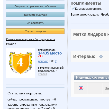
Комплименты
Отправить приватное сообщение
Комплиментов нет.
Вы не авторизованы! Чтоб
Добавить в друзья
Игнорировать
Сделать подарок
Метки лидеров
Совместная покупка: сбор предоплаты,
раздачи
популярность:
14435 место
Интервью
-3 ↓
рейтинг
1886
?
Привилегированный
пользователь
4
уровня
Надеждае состоит в
Но
Статистика портрета:
сейчас просматривают портрет - 0
зарегистрированные пользователи
посетившие портрет за 7 дней - 0